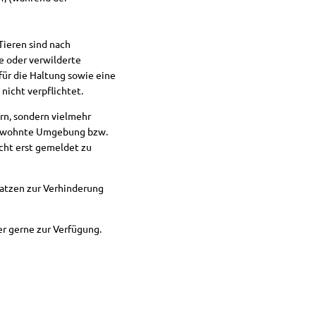
Umweltangelegenheiten
Straßen, Plätze, Anlagen
Wie bereite
Ver- und Entsorgung
Tieren sind nach
Umwelt und Natur
Starkregen
e oder verwilderte
Hochwasser
ür die Haltung sowie eine
icht verpflichtet.
Wie kommt 
rn, sondern vielmehr
Versicheru
 gewohnte Umgebung bzw.
Verhalten i
cht erst gemeldet zu
Katzen zur Verhinderung
r gerne zur Verfügung.