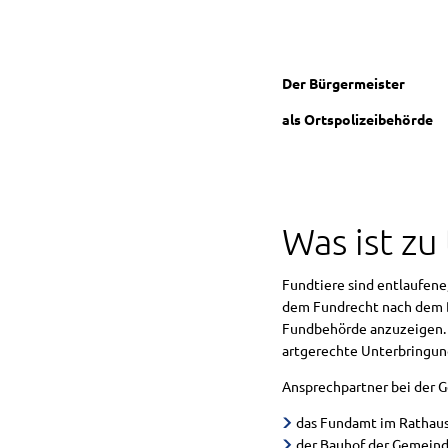
Einrichtungen
Der Bürgermeister
Wissenswerte
als Ortspolizeibehörde
Wichtige Ruf
Fahrplanauskun
Ausschreibun
Was ist zu
Stellenaussch
Fundtiere sind entlaufene,
dem Fundrecht nach dem Bü
Impressum, Da
Fundbehörde anzuzeigen. N
artgerechte Unterbringung
Ansprechpartner bei der 
das Fundamt im Rathaus M
der Bauhof der Gemeinde