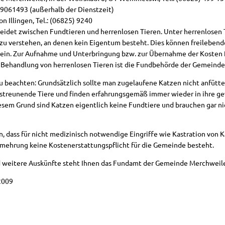
KITA Wemmetsweiler 06.12.23
99061493 (außerhalb der Dienstzeit)
on Illingen, Tel.: (06825) 9240
Lärmaktionsplanung
idet zwischen Fundtieren und herrenlosen Tieren. Unter herrenlosen 
zu verstehen, an denen kein Eigentum besteht. Dies können freilebend
sein. Zur Aufnahme und Unterbringung bzw. zur Übernahme der Kosten f
Interessenbekundungsverfahren
Behandlung von herrenlosen Tieren ist die Fundbehörde der Gemeinde n
zu beachten: Grundsätzlich sollte man zugelaufene Katzen nicht anfütte
nd streunende Tiere und finden erfahrungsgemäß immer wieder in ihre
esem Grund sind Katzen eigentlich keine Fundtiere und brauchen gar ni
n, dass für nicht medizinisch notwendige Eingriffe wie Kastration von 
rmehrung keine Kostenerstattungspflicht für die Gemeinde besteht.
d weitere Auskünfte steht Ihnen das Fundamt der Gemeinde Merchweile
2009