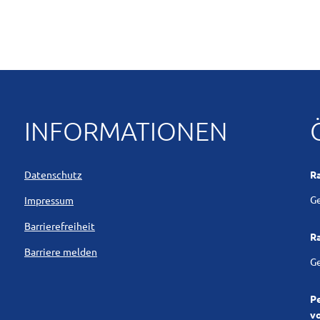
INFORMATIONEN
Datenschutz
R
Kl
Ge
Impressum
Barrierefreiheit
R
Barriere melden
Kl
Ge
P
v