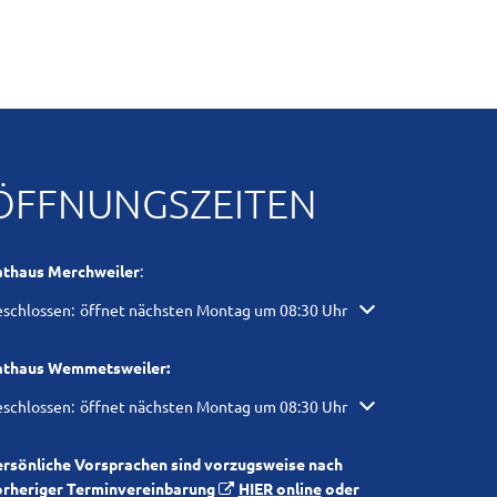
ÖFFNUNGSZEITEN
athaus Merchweiler
:
icken, um weitere Öffnungs- oder Schließzeiten auszublenden
schlossen:
öffnet nächsten Montag um 08:30 Uhr
athaus Wemmetsweiler:
icken, um weitere Öffnungs- oder Schließzeiten auszublenden
schlossen:
öffnet nächsten Montag um 08:30 Uhr
ersönliche Vorsprachen sind vorzugsweise nach
orheriger Terminvereinbarung
HIER online
oder