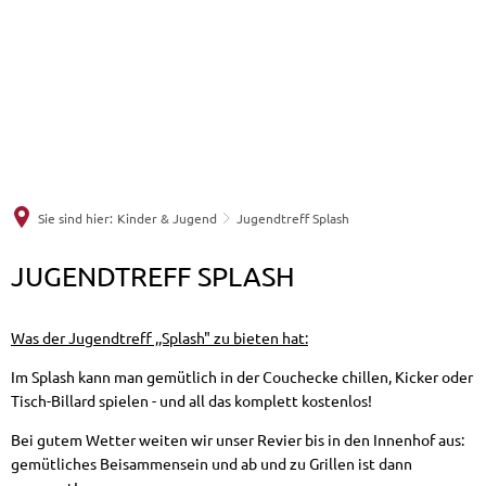
Informationen für Bürger
Politische Institutionen
Willkommen in Merchweiler
Baumaßnahme Hauptstraße
Aus Gemeinderat und Ortsräten (Ratsinformat
Ortsplan (externer Link)
Freizeit & Kultur
Antrag Windelzuschuss
Sprechstunden
Einrichtungen der Gemeinde
Kunst und Kultur
Unsere Verwaltung
Beauftragte der Gemeinde und deren Sprec
Wissenswertes über die Gemeinde
Wirtschaft & Gewerbe
Sie sind hier:
Kinder & Jugend
Jugendtreff Splash
Veranstaltungskalender
Serviceportal Saarland, ehemals Bürgerdienst
Wahlergebnisse (externer Link)
Wichtige Rufnummern
Jugendtreff
JUGENDTREFF SPLASH
Wirtschaftsförderung
Fotografie im Merchweiler - photomission
Veröffentlichungen aus der Verwaltung / B
Stellenausschreibungen
Kinder & Jugend
Fahrplanauskunft (externer Link)
Splash
Was der Jugendtreff ,,Splash" zu bieten hat:
Wirtschaftsförderungsgesellschaft WFG
Heimatmuseum Wemmetsweiler
Blickpunkt / Amtliches Bekanntmachungsbla
Ortsrecht, Satzungen, Verordnungen
Ausschreibungen
Im Splash kann man gemütlich in der Couchecke chillen, Kicker oder
Jugendtreff Splash
Gewerbevereine
Städtepartnerschaft
was erledige ich wo
Formulare
Tisch-Billard spielen - und all das komplett kostenlos!
Stellenausschreibungen
Bei gutem Wetter weiten wir unser Revier bis in den Innenhof aus:
Kinder und Jugend - was läuft
Gewerbeverzeichnis
Vereine
Standesamt
Online Dienstleistungen
Impressum, Datenschutz, Barrierefreiheit
gemütliches Beisammensein und ab und zu Grillen ist dann