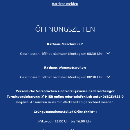
Barriere melden
ÖFFNUNGSZEITEN
Rathaus Merchweiler
:
Klicken, um weitere Öffnungs- oder Schließzeiten auszublenden
Geschlossen:
öffnet nächsten Montag um 08:30 Uhr
Rathaus Wemmetsweiler:
Klicken, um weitere Öffnungs- oder Schließzeiten auszublenden
Geschlossen:
öffnet nächsten Montag um 08:30 Uhr
Persönliche Vorsprachen sind vorzugsweise nach vorheriger
Terminvereinbarung
HIER online
oder telefonisch unter 06825/955-0
möglich.
Ansonsten muss mit Wartezeiten gerechnet werden.
Grüngutannahmestelle/ Grünschnitt* :
Mittwoch 13.00 Uhr bis 16.00 Uhr