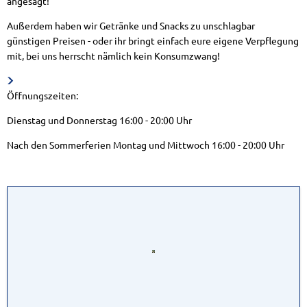
angesagt!
Jugendserver Saar (externer Link)
Post, Banken und Sparkassen
Unterkünfte
Meldewesen (Pass/Personalausweis)
Außerdem haben wir Getränke und Snacks zu unschlagbar
Kindertagesstätten, Kindergärten
Ausschreibungen
Sehenswertes in der Gemeinde
Verlust- und Fundsachen/Fundtiere
günstigen Preisen - oder ihr bringt einfach eure eigene Verpflegung
mit, bei uns herrscht nämlich kein Konsumzwang!
Schulen und Betreuung
Vergaben / Beauftragungen
Sport und Freizeit
Vorsorgekonzept Hochwasser
Öffnungszeiten:
Er
Kinderspielplätze
geförderte Projekte
Erholen & Wandern
Bauen in Merchweiler
Dienstag und Donnerstag 16:00 - 20:00 Uhr
Er
Jugendfreizeitanlage Wolfskaul
Weiterbildung
Einwohnerfragestunde
Nach den Sommerferien Montag und Mittwoch 16:00 - 20:00 Uhr
Fö
Kinder und Jugendplaner 2026
Tourismus- und Kulturzentrale des Landkreis
Ver- und Entsorgung
EF
R
KITA Wemmetsweiler 06.12.23
Lärmaktionsplanung
Interessenbekundungsverfahren