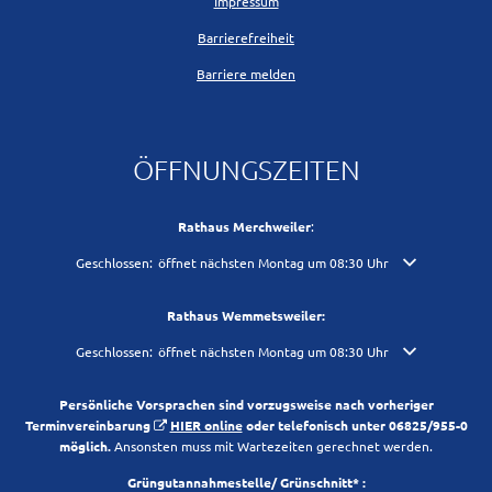
Impressum
Barrierefreiheit
Barriere melden
ÖFFNUNGSZEITEN
Rathaus Merchweiler
:
Klicken, um weitere Öffnungs- oder Schließzeiten auszublenden
Geschlossen:
öffnet nächsten Montag um 08:30 Uhr
Rathaus Wemmetsweiler:
Klicken, um weitere Öffnungs- oder Schließzeiten auszublenden
Geschlossen:
öffnet nächsten Montag um 08:30 Uhr
Persönliche Vorsprachen sind vorzugsweise nach vorheriger
Terminvereinbarung
HIER online
oder telefonisch unter 06825/955-0
möglich.
Ansonsten muss mit Wartezeiten gerechnet werden.
Grüngutannahmestelle/ Grünschnitt* :