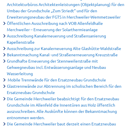
Jugendserver Saar (externer Link)
Post, Banken und Sparkassen
Unterkünfte
Meldewesen (Pass/Personalausweis)
Architekturbüros Architektenleistungen (Objektplanung) für den
Umbau der Grundschule „Zum Striedt“ und für den
Kindertagesstätten, Kindergärten
Ausschreibungen
Sehenswertes in der Gemeinde
Verlust- und Fundsachen/Fundtiere
Erweiterungsneubau der FGTS in Merchweiler-Wemmetsweiler
Öffentlichen Ausschreibung nach VOB Allenfeldhalle
Schulen und Betreuung
Vergaben / Beauftragungen
Merchweiler – Erneuerung der Solarthermieanlage
Sport und Freizeit
Vorsorgekonzept Hochwasser
Ausschreibung Kanalerneuerung und Straßensanierung
Er
Kinderspielplätze
Kapellenstraße
geförderte Projekte
Erholen & Wandern
Bauen in Merchweiler
Ausschreibung zur Kanalerneuerung Alte Glashütte-Waldstraße
Er
Bekanntmachung Kanal- und Straßenerneuerung Kreuzstraße
Jugendfreizeitanlage Wolfskaul
Weiterbildung
Einwohnerfragestunde
Fö
Grundhafte Erneuerung der Stennweilerstraße mit
Gehwegneubau incl. Entwässerungsanlage und Neubau
Kinder und Jugendplaner 2026
Tourismus- und Kulturzentrale des Landkreis
Ver- und Entsorgung
EF
Wasserleitung
Mobile Trennwände für den Ersatzneubau Grundschule
R
KITA Wemmetsweiler 06.12.23
Glastrennwände zur Abtrennung im schulischen Bereich für den
Ersatzneubau Grundschule
Lärmaktionsplanung
Die Gemeinde Merchweiler beabsichtigt für den Ersatzneubau
Grundschule im Allenfeld die Innentüren aus Holz öffentlich
Interessenbekundungsverfahren
auszuschreiben. Alle Auskünfte können der Bekanntmachung
entnommen werden.
Die Gemeinde Merchweiler baut derzeit einen Ersatzneubau