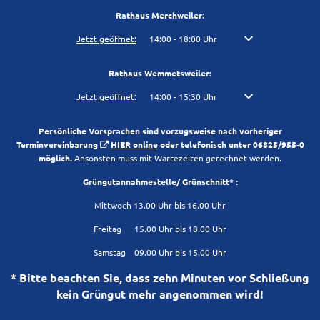
Rathaus Merchweiler
:
Klicken, um weitere Öffnungs- oder Schließzeiten auszublenden
Jetzt geöffnet:
14:00
-
18:00
Uhr
Von 14:00 bis 18:00 U
Rathaus Wemmetsweiler:
Klicken, um weitere Öffnungs- oder Schließzeiten auszublenden
Jetzt geöffnet:
14:00
-
15:30
Uhr
Von 14:00 bis 15:30 U
Persönliche Vorsprachen sind vorzugsweise nach vorheriger
Terminvereinbarung
HIER online
oder telefonisch unter 06825/955-0
möglich.
Ansonsten muss mit Wartezeiten gerechnet werden.
Grüngutannahmestelle/ Grünschnitt* :
Mittwoch 13.00 Uhr bis 16.00 Uhr
Freitag 15.00 Uhr bis 18.00 Uhr
Samstag 09.00 Uhr bis 15.00 Uhr
* Bitte beachten Sie, dass zehn Minuten vor Schließung
kein Grüngut mehr angenommen wird!