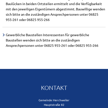
Jugendserver Saar (externer Link)
Post, Banken und Sparkassen
Unterkünfte
Meldewesen (Pass/Personalausweis)
Baulücken in beiden Ortsteilen ermittelt und die Verfügbarkeit
mit den jeweiligen Eigentümern abgestimmt. Bauwillige wenden
Kindertagesstätten, Kindergärten
Ausschreibungen
Sehenswertes in der Gemeinde
Verlust- und Fundsachen/Fundtiere
sich bitte an die zuständigen Ansprechpersonen unter 06825
955-261 oder 06825 955-266
Schulen und Betreuung
Vergaben / Beauftragungen
Sport und Freizeit
Vorsorgekonzept Hochwasser
Er
Gewerbliche Baustellen Interessenten für gewerbliche
Kinderspielplätze
geförderte Projekte
Erholen & Wandern
Bauen in Merchweiler
Baustellen wenden sich bitte an die zuständigen
Er
Ansprechpersonen unter 06825 955-261 oder 06825 955-266
Jugendfreizeitanlage Wolfskaul
Weiterbildung
Einwohnerfragestunde
Fö
Kinder und Jugendplaner 2026
Tourismus- und Kulturzentrale des Landkreis
Ver- und Entsorgung
EF
R
KITA Wemmetsweiler 06.12.23
Lärmaktionsplanung
KONTAKT
Interessenbekundungsverfahren
Gemeinde Merchweiler
Hauptstraße 82