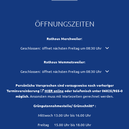
ÖFFNUNGSZEITEN
Rathaus Merchweiler
:
Klicken, um weitere Öffnungs- oder Schließzeiten auszublenden
Geschlossen:
öffnet nächsten Freitag um 08:30 Uhr
Rathaus Wemmetsweiler:
Klicken, um weitere Öffnungs- oder Schließzeiten auszublenden
Geschlossen:
öffnet nächsten Freitag um 08:30 Uhr
Persönliche Vorsprachen sind vorzugsweise nach vorheriger
Terminvereinbarung
HIER online
oder telefonisch unter 06825/955-0
möglich.
Ansonsten muss mit Wartezeiten gerechnet werden.
Grüngutannahmestelle/ Grünschnitt* :
Mittwoch 13.00 Uhr bis 16.00 Uhr
Freitag 15.00 Uhr bis 18.00 Uhr