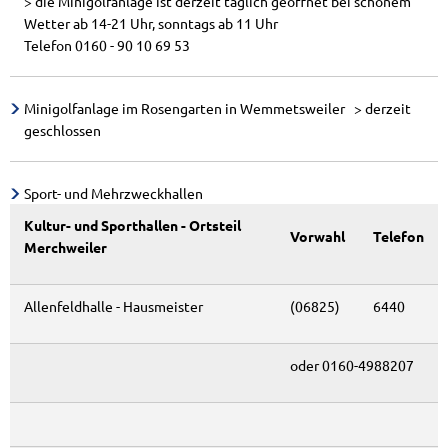
> die Minigolfanlage ist derzeit täglich geöffnet bei schönem
Jugendserver Saar (externer Link)
Post, Banken und Sparkassen
Unterkünfte
Meldewesen (Pass/Personalausweis)
Wetter ab 14-21 Uhr, sonntags ab 11 Uhr
Telefon 0160 - 90 10 69 53
Kindertagesstätten, Kindergärten
Ausschreibungen
Sehenswertes in der Gemeinde
Verlust- und Fundsachen/Fundtiere
Schulen und Betreuung
Vergaben / Beauftragungen
Sport und Freizeit
Vorsorgekonzept Hochwasser
Minigolfanlage im Rosengarten in Wemmetsweiler > derzeit
geschlossen
Er
Kinderspielplätze
geförderte Projekte
Erholen & Wandern
Bauen in Merchweiler
Er
Sport- und Mehrzweckhallen
Jugendfreizeitanlage Wolfskaul
Weiterbildung
Einwohnerfragestunde
Fö
Kultur- und Sporthallen - Ortsteil
Vorwahl
Telefon
Kinder und Jugendplaner 2026
Tourismus- und Kulturzentrale des Landkreis
Ver- und Entsorgung
Merchweiler
EF
R
KITA Wemmetsweiler 06.12.23
Allenfeldhalle - Hausmeister
(06825)
6440
Lärmaktionsplanung
oder 0160-4988207
Interessenbekundungsverfahren