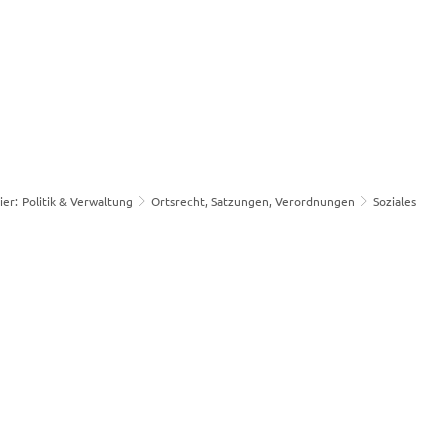
Informationen 
Freizeit & 
Wirt
Politik & 
für Bürger
Kultur
& G
Verwaltung
ier:
Politik & Verwaltung
Ortsrecht, Satzungen, Verordnungen
Soziales
Unsere Verwaltung
Baumaßnahme Hauptstraße
Kunst und Kultur
Wirts
skalender
Politische Institutionen
Antrag Windelzuschuss
Veranstaltungskalender
Wirts
Aus Gemeinderat und Ortsräten (Ratsinformationsportal, externer
Unsere Verwaltung
Fotografie im Merchweile
Gewer
n Merchweiler
Sprechstunden
Serviceportal Saarland, ehemals Bürgerdienste
Heimatmuseum Wemmets
Gewer
rner Link)
Beauftragte der Gemeinde und deren Sprechstunden
Veröffentlichungen aus der Verwaltung / B
Städtepartnerschaft
Post,