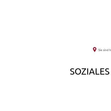
Unsere 
Gemeinde
Sie sind h
Aktuelles
SOZIALES
Soziales
Veranstaltung
Startseite
Willkommen i
Ortsplan (exte