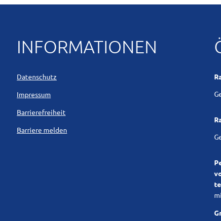
DRK / Blutspendetermine (externer Link
 der Gemeinde
Wahlergebnisse (externer Link)
Blickpunkt / Amtliches Bekanntmachungsblat
Vereine
Aussc
Feuerwehr Merchweiler
Wappen
INFORMATIONEN
s über die Gemeinde
Stellenausschreibungen
was erledige ich wo
Unterkünfte
Verga
Feuerwehr Wemmetsweiler
Geschichte
nummern
Ortsrecht, Satzungen, Verordnungen
Standesamt
Sehenswertes in der Gem
geför
Kindertagesstätten, Kindergärten
Datenschutz
R
Jugendtreff Splash
ft (externer Link)
Formulare
Meldewesen (Pass/Personalausweis)
Sport und Freizeit
Kl
Ge
Impressum
Kirchliche Sozialstation Merchweiler-Schi
gen
Online Dienstleistungen
Verlust- und Fundsachen/Fundtiere
Erholen & Wandern
Barrierefreiheit
R
SeniorenHaus Immaculata Wemmetsweile
Barriere melden
reibungen
Vorsorgekonzept Hochwasser
Weiterbildung
Kl
Ge
Seniorenzentrum St. Barbara Merchweile
Kinder-Hospizdienst Saar (externer Link
Barrierefreiheit
tenschutz, Barrierefreiheit
Bauen in Merchweiler
Tourismus- und Kulturzen
P
Polizeiposten im Rathaus Merchweiler
Barriere melden
v
Einwohnerfragestunde
te
Datenschutz
mi
Ver- und Entsorgung
Impressum
Gr