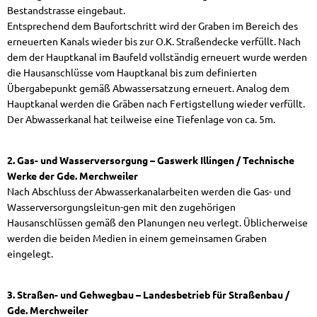
Jugendserver Saar (externer Link)
Post, Banken und Sparkassen
Unterkünfte
Meldewesen (Pass/Personalausweis)
Bestandstrasse eingebaut.
Entsprechend dem Baufortschritt wird der Graben im Bereich des
Kindertagesstätten, Kindergärten
Ausschreibungen
Sehenswertes in der Gemeinde
erneuerten Kanals wieder bis zur O.K. Straßendecke verfüllt. Nach
Verlust- und Fundsachen/Fundtiere
dem der Hauptkanal im Baufeld vollständig erneuert wurde werden
Schulen und Betreuung
Vergaben / Beauftragungen
die Hausanschlüsse vom Hauptkanal bis zum definierten
Sport und Freizeit
Vorsorgekonzept Hochwasser
Übergabepunkt gemäß Abwassersatzung erneuert. Analog dem
Er
Hauptkanal werden die Gräben nach Fertigstellung wieder verfüllt.
Kinderspielplätze
geförderte Projekte
Erholen & Wandern
Bauen in Merchweiler
Der Abwasserkanal hat teilweise eine Tiefenlage von ca. 5m.
Er
Jugendfreizeitanlage Wolfskaul
Weiterbildung
Einwohnerfragestunde
Fö
2. Gas- und Wasserversorgung – Gaswerk Illingen / Technische
Kinder und Jugendplaner 2026
Tourismus- und Kulturzentrale des Landkreis
Ver- und Entsorgung
EF
Werke der Gde. Merchweiler
Nach Abschluss der Abwasserkanalarbeiten werden die Gas- und
R
Wasserversorgungsleitun-gen mit den zugehörigen
KITA Wemmetsweiler 06.12.23
Hausanschlüssen gemäß den Planungen neu verlegt. Üblicherweise
werden die beiden Medien in einem gemeinsamen Graben
Lärmaktionsplanung
eingelegt.
Interessenbekundungsverfahren
3. Straßen- und Gehwegbau – Landesbetrieb für Straßenbau /
Gde. Merchweiler