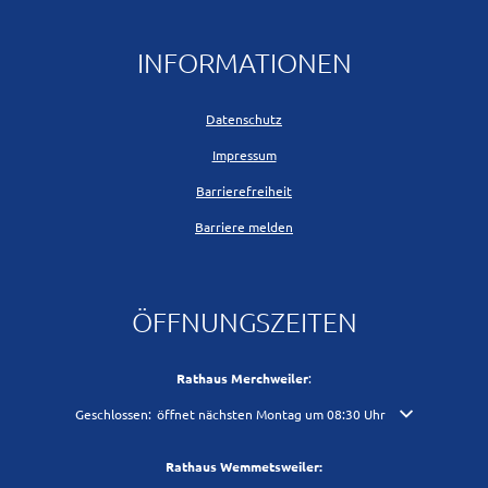
INFORMATIONEN
Datenschutz
Impressum
Barrierefreiheit
Barriere melden
ÖFFNUNGSZEITEN
Rathaus Merchweiler
:
Klicken, um weitere Öffnungs- oder Schließzeiten auszublenden
Geschlossen:
öffnet nächsten Montag um 08:30 Uhr
Rathaus Wemmetsweiler: