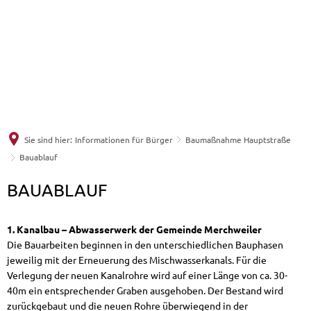
Informationen für Bürger
Politische Institutionen
Willkommen in Merchweiler
Baumaßnahme Hauptstraße
Aus Gemeinderat und Ortsräten (Ratsinformat
Ortsplan (externer Link)
Freizeit & Kultur
Antrag Windelzuschuss
Sprechstunden
Einrichtungen der Gemeinde
Kunst und Kultur
Unsere Verwaltung
Beauftragte der Gemeinde und deren Sprec
Wissenswertes über die Gemeinde
Wirtschaft & Gewerbe
Sie sind hier:
Informationen für Bürger
Baumaßnahme Hauptstraße
Veranstaltungskalender
Serviceportal Saarland, ehemals Bürgerdienst
Wahlergebnisse (externer Link)
Bauablauf
Wichtige Rufnummern
Bauablauf
BAUABLAUF
Wirtschaftsförderung
Fotografie im Merchweiler - photomission
Veröffentlichungen aus der Verwaltung / B
Stellenausschreibungen
Kinder & Jugend
Fahrplanauskunft (externer Link)
Wirtschaftsförderungsgesellschaft WFG
Heimatmuseum Wemmetsweiler
Blickpunkt / Amtliches Bekanntmachungsbla
Ortsrecht, Satzungen, Verordnungen
Ausschreibungen
1. Kanalbau – Abwasserwerk der Gemeinde Merchweiler
Die Bauarbeiten beginnen in den unterschiedlichen Bauphasen
Jugendtreff Splash
Gewerbevereine
Städtepartnerschaft
was erledige ich wo
Formulare
Stellenausschreibungen
jeweilig mit der Erneuerung des Mischwasserkanals. Für die
Verlegung der neuen Kanalrohre wird auf einer Länge von ca. 30-
Kinder und Jugend - was läuft
Gewerbeverzeichnis
Vereine
Standesamt
Online Dienstleistungen
Impressum, Datenschutz, Barrierefreiheit
40m ein entsprechender Graben ausgehoben. Der Bestand wird
zurückgebaut und die neuen Rohre überwiegend in der