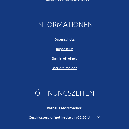
INFORMATIONEN
Datenschutz
Impressum
Barrierefreiheit
Barriere melden
ÖFFNUNGSZEITEN
Rathaus Merchweiler
:
Klicken, um weitere Öffnungs- oder Schließzeiten auszublende
Geschlossen:
öffnet heute um 08:30 Uhr