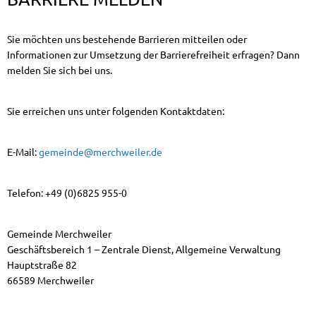
Jugendserver Saar (externer Link)
Post, Banken und Sparkassen
Unterkünfte
Meldewesen (Pass/Personalausweis)
Kindertagesstätten, Kindergärten
Ausschreibungen
Sie möchten uns bestehende Barrieren mitteilen oder
Sehenswertes in der Gemeinde
Verlust- und Fundsachen/Fundtiere
Informationen zur Umsetzung der Barrierefreiheit erfragen? Dann
melden Sie sich bei uns.
Schulen und Betreuung
Vergaben / Beauftragungen
Sport und Freizeit
Vorsorgekonzept Hochwasser
Er
Kinderspielplätze
geförderte Projekte
Erholen & Wandern
Bauen in Merchweiler
Sie erreichen uns unter folgenden Kontaktdaten:
Er
Jugendfreizeitanlage Wolfskaul
Weiterbildung
Einwohnerfragestunde
Fö
E-Mail:
gemeinde@merchweiler.de
Kinder und Jugendplaner 2026
Tourismus- und Kulturzentrale des Landkreis
Ver- und Entsorgung
EF
Telefon: +49 (0)6825 955-0
R
KITA Wemmetsweiler 06.12.23
Gemeinde Merchweiler
Lärmaktionsplanung
Geschäftsbereich 1 – Zentrale Dienst, Allgemeine Verwaltung
Hauptstraße 82
Interessenbekundungsverfahren
66589 Merchweiler