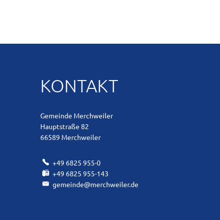
Einrichtungen
Wissenswerte
Wichtige Ruf
KONTAKT
Fahrplanauskun
Ausschreibun
Gemeinde Merchweiler
Hauptstraße 82
Stellenaussch
66589
Merchweiler
Impressum, Da
+49 6825 955-0
+49 6825 955-143
gemeinde@merchweiler.de