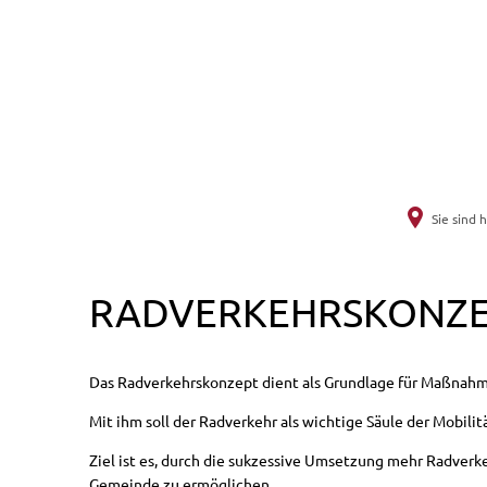
Unsere 
Gemeinde
Sie sind h
Aktuelles
Radverkehrskonzept
Veranstaltung
Startseite
Das Radverkehrskonzept dient als Grundlage für Maßnahm
Mit ihm soll der Radverkehr als wichtige Säule der Mobilit
Willkommen i
Ziel ist es, durch die sukzessive Umsetzung mehr Radverk
Ortsplan (exte
Gemeinde zu ermöglichen.