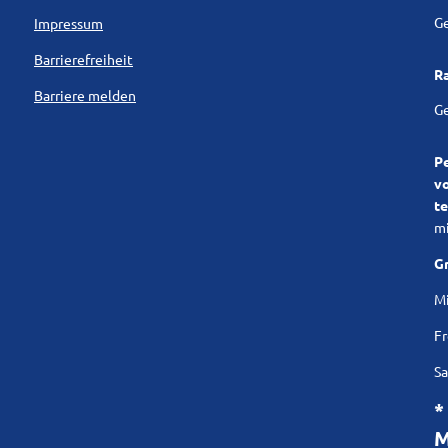
KITA Wemmetsweiler 06.12.23
Kl
Ge
Impressum
Barrierefreiheit
Lärmaktionsplanung
R
Barriere melden
Interessenbekundungsverfahren
Kl
Ge
P
v
te
mi
Gr
Mi
Fr
Sa
*
M