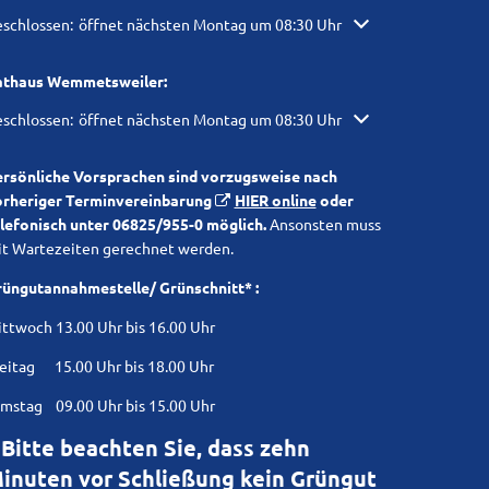
Umweltangelegenheiten
icken, um weitere Öffnungs- oder Schließzeiten auszublenden
schlossen:
öffnet nächsten Montag um 08:30 Uhr
Straßen, Plätze, Anlagen
Wie bereite
Ver- und Entsorgung
Umwelt und Natur
Starkregen
athaus Wemmetsweiler:
Hochwasser
icken, um weitere Öffnungs- oder Schließzeiten auszublenden
schlossen:
öffnet nächsten Montag um 08:30 Uhr
Wie kommt 
ersönliche Vorsprachen sind vorzugsweise nach
Versicheru
orheriger Terminvereinbarung
HIER online
oder
Verhalten i
lefonisch unter 06825/955-0 möglich.
Ansonsten muss
t Wartezeiten gerechnet werden.
üngutannahmestelle/ Grünschnitt* :
ttwoch 13.00 Uhr bis 16.00 Uhr
eitag 15.00 Uhr bis 18.00 Uhr
mstag 09.00 Uhr bis 15.00 Uhr
 Bitte beachten Sie, dass zehn
inuten vor Schließung kein Grüngut