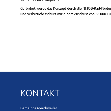
Gefördert wurde das Konzept durch die NMOB-Rad-Förderst
Einrichtungen
und Verbraucherschutz mit einem Zuschuss von 28.000 Eu
Wissenswerte
Wichtige Ruf
Fahrplanauskun
Ausschreibun
Stellenaussch
Impressum, Da
KONTAKT
Gemeinde Merchweiler