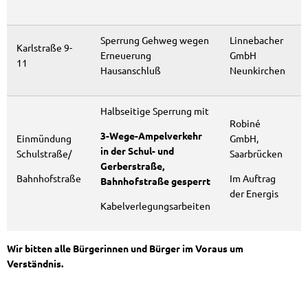
Sperrung Gehweg wegen
Linnebacher
Karlstraße 9-
Erneuerung
GmbH
11
Hausanschluß
Neunkirchen
Halbseitige Sperrung mit
Robiné
3-Wege-Ampelverkehr
Einmündung
GmbH,
in der Schul- und
Schulstraße/
Saarbrücken
Gerberstraße,
Bahnhofstraße
Im Auftrag
Bahnhofstraße gesperrt
der Energis
Kabelverlegungsarbeiten
Wir bitten alle Bürgerinnen und Bürger im Voraus um
Verständnis.