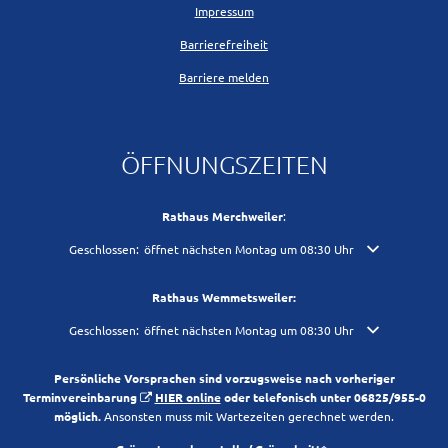
Impressum
Barrierefreiheit
Barriere melden
ÖFFNUNGSZEITEN
Rathaus Merchweiler
:
Klicken, um weitere Öffnungs- oder Schließzeiten auszublenden
Geschlossen:
öffnet nächsten Montag um 08:30 Uhr
Rathaus Wemmetsweiler:
Klicken, um weitere Öffnungs- oder Schließzeiten auszublenden
Geschlossen:
öffnet nächsten Montag um 08:30 Uhr
Persönliche Vorsprachen sind vorzugsweise nach vorheriger
Terminvereinbarung
HIER online
oder telefonisch unter 06825/955-0
möglich.
Ansonsten muss mit Wartezeiten gerechnet werden.